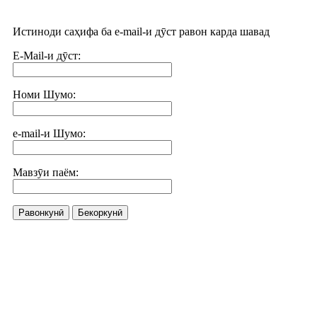
Истиноди саҳифа ба e-mail-и дӯст равон карда шавад
E-Mail-и дӯст:
Номи Шумо:
e-mail-и Шумо:
Мавзӯи паём:
Равонкунӣ
Бекоркунӣ