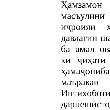
Ҳамза
масъулини
иҷроияи ҳ
давлатии ш
ба амал ов
ки ҷиҳати
ҳамаҷон
маъракаи
Интихобот
дарпешисто