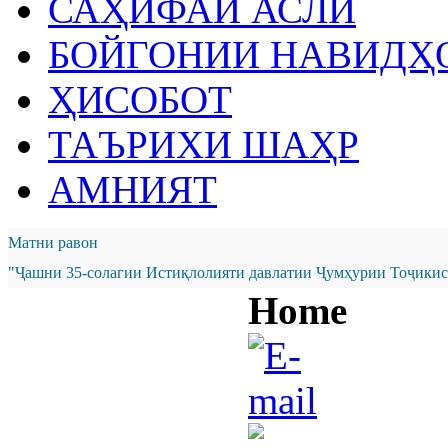
САҲИФАИ АСЛӢ
БОЙГОНИИ НАВИДҲ
ҲИСОБОТ
ТАЪРИХИ ШАҲР
АМНИЯТ
Матни равон
"Ҷашни 35-солагии Истиқлолияти давлатии Ҷумҳурии Тоҷикист
Home