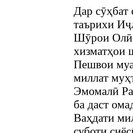
Дар сӯҳбат 
таърихи Иҷ
Шӯрои Олӣ
хизматҳои 
Пешвои муа
миллат муҳ
Эмомалӣ Ра
ба даст ома
Ваҳдати ми
суботи сиёс