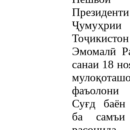
Президенти
Ҷумуҳрии
Тоҷикистон
Эмомалӣ Р
санаи 18 н
мулоқот
фаъолони
Суғд баён
ба самъи
расони