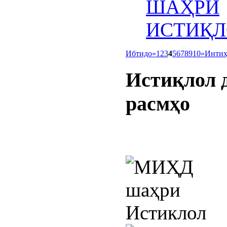
ШАҲРИ
ИСТИҚЛ
Ибтидо
«
1
2
3
4
5
6
7
8
9
10
»
Инти
Истиқлол
расмҳо