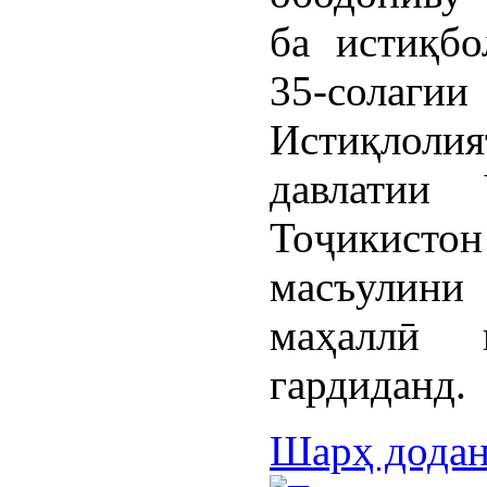
ба истиқб
35-солагии
Истиқлолия
давлатии 
Тоҷикистон
масъулини
маҳаллӣ в
гардиданд.
Шарҳ дода