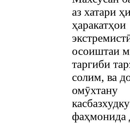
аз хатари ҳ
ҳаракатҳои
экстремистӣ
осоиштаи м
таргиби тар
солим, ва 
омӯхтану
касбазхудк
фаҳмонида 