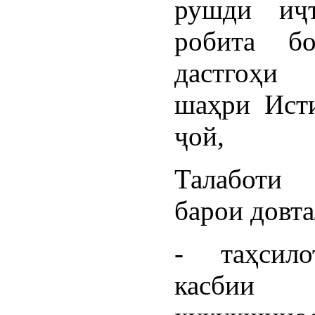
рушди иҷ
робита б
дастгоҳ
шаҳри Ист
ҷой,
Талаботи 
барои довта
- таҳсил
касбии