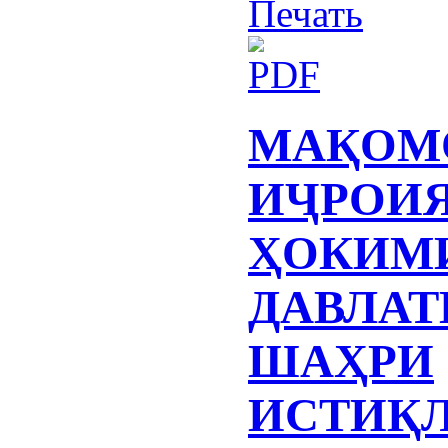
МАҚОМ
ИҶРОИ
ҲОКИМ
ДАВЛАТ
ШАҲРИ
ИСТИҚ