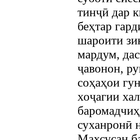
тинҷӣ дар 
беҳтар гар
шароити зи
мардум, да
ҷавонон, р
соҳаҳои гу
хоҷагии хал
баромадчиҳ
суханронӣ 
Махсусан б