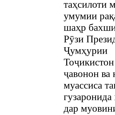
таҳсилоти 
умумии ра
шаҳр бахши
Рӯзи Прези
Ҷумҳурии
Тоҷикистон
ҷавонон ва 
муассиса та
гузаронида 
дар муовин