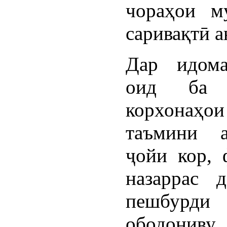
чораҳои м
саривақтӣ 
Дар идома
оид ба 
корхонаҳои
таъмини 
ҷойи кор, 
назаррас 
пешбурди
ободониву 