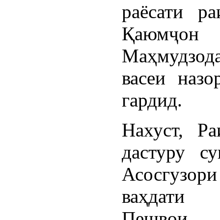
раёсати р
Қаюмҷон
Маҳмудзод
васеи назо
гардид.
Нахуст, Р
дастуру с
Асосгузо
ваҳдати
Пешвои 