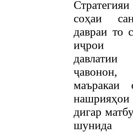
Стратеги
соҳаи са
давраи то 
иҷрои б
давлати
ҷавонон,
маъракаи 
нашрияҳои 
дигар матб
шунид