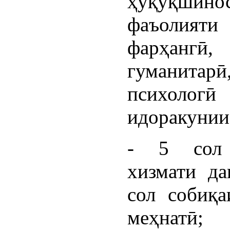
ҳуқуқшинос
фаъолияти
фарҳангӣ
гуманитарӣ
психологӣ
идоракунии
- 5 сол 
хизмати да
сол собиқ
меҳнатӣ;