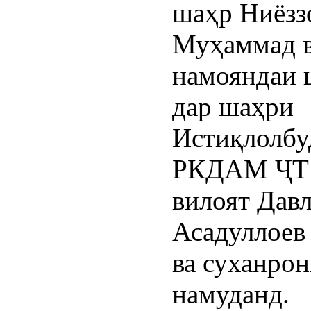
шаҳр Ниёзз
Муҳаммад 
намояндаи 
дар шаҳри
Истиқлолбу
РКДАМ ҶТ 
вилоят Дав
Асадуллоев
ва суханро
намуданд.