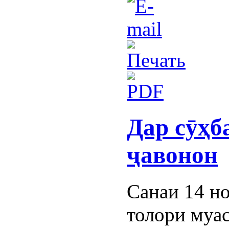
Дар сӯҳб
ҷавонон
Санаи 14 но
толори муа