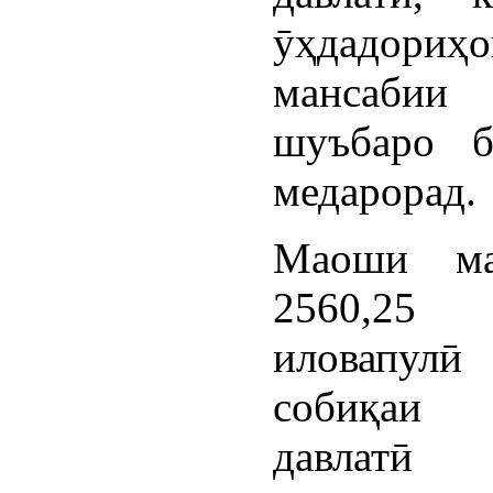
ӯҳдадориҳо
мансабии
шуъбаро б
медарорад.
Маоши ма
2560,25 
иловапул
собиқаи 
давлатӣ