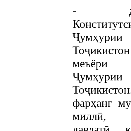
- дон
Конститутс
Ҷумҳурии
Тоҷикистон
меъёри 
Ҷумҳурии
Тоҷикистон
фарҳанг му
миллӣ, 
давлатӣ, 