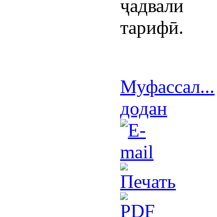
ҷадвали
тарифӣ.
Муфассал...
додан