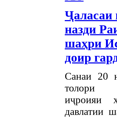
Ҷаласаи 
назди Ра
шаҳри И
доир гар
Санаи 20 
толори м
иҷроияи ҳ
давлатии ш