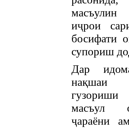
масъулин
иҷрои сар
босифати о
супориш до
Дар идом
нақша
гузориши
масъул 
ҷараёни а