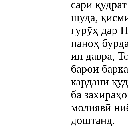
сари қудрат
шуда, қисм
гурӯҳ дар 
паноҳ бурд
ин давра, Т
барои барқ
кардани қуд
ба захираҳо
молиявӣ ни
доштанд.