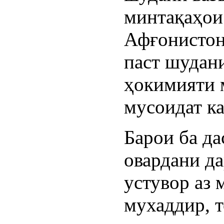
минтақаҳои
Афғонистон
паст шудан
ҳокимияти 
мусоидат ка
Барои ба да
овардани д
устувор аз 
мухаддир, 