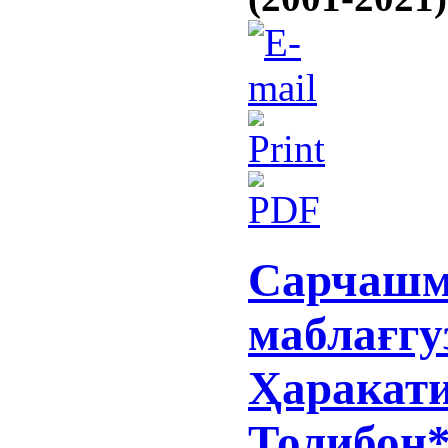
Сарчашм
маблағгу
Ҳаракат
Толибон*