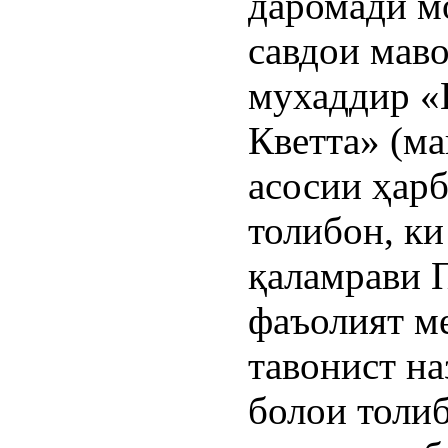
даромади м
савдои мав
мухаддир «
Кветта» (м
асосии ҳар
толибон, ки
қаламрави 
фаъолият м
тавонист на
болои толиб