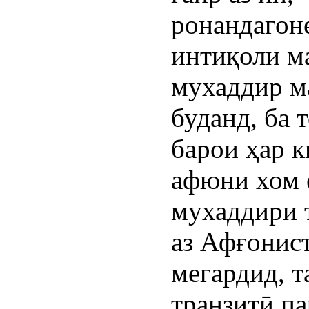
ронандагоне
интиқоли м
мухаддир м
буданд, ба 
барои ҳар к
афюни хом 
мухаддири т
аз Афғонис
мегардид, 
транзитӣ п