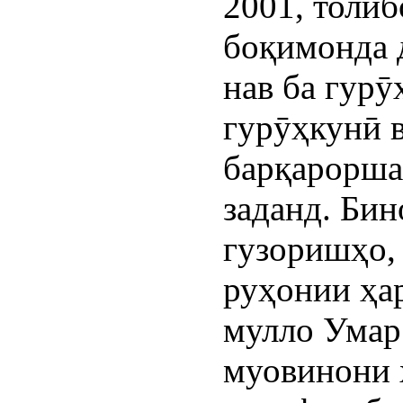
2001, толи
боқимонда 
нав ба гурӯ
гурӯҳкунӣ 
барқарорша
заданд. Бин
гузоришҳо,
руҳонии ҳа
мулло Умар
муовинони 