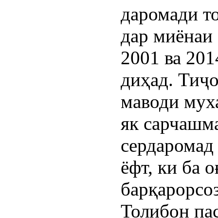
даромади т
дар миёнаи
2001 ва 20
диҳад. Тиҷ
маводи мух
як сарчашм
сердаромад
ёфт, ки ба о
барқарорсо
Толибон пас