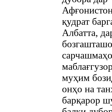
Афғонистон
қудрат барг
Албатта, да
бозгашташ
сарчашмаҳ
маблағгузо
муҳим бози
онҳо на тан
барқарор ш
балки дубор