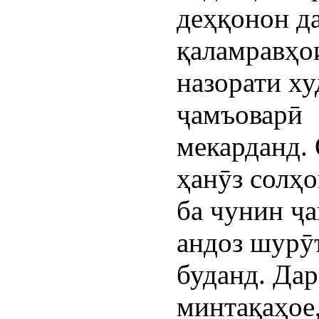
деҳқонон д
қаламравҳо
назорати ху
ҷамъоварӣ
мекарданд.
ҳанӯз солҳ
ба чунин ҷ
андоз шурӯ
буданд. Дар
минтақаҳое,