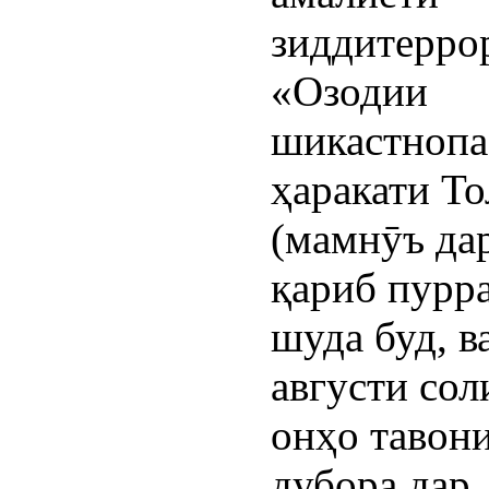
зиддитерро
«Озодии
шикастнопа
ҳаракати Т
(мамнӯъ да
қариб пурр
шуда буд, в
августи сол
онҳо тавон
дубора дар