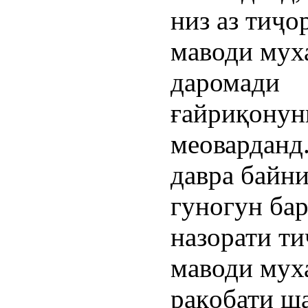
низ аз тиҷо
маводи мух
даромади
ғайриқонунӣ
меоварданд
давра байн
гуногун ба
назорати ти
маводи мух
рақобати ш