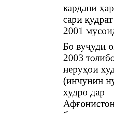
кардани ҳар
сари қудрат
2001 мусоид
Бо вуҷуди о
2003 толиб
неруҳои ху
(инчунин н
худро дар
Афғонистон