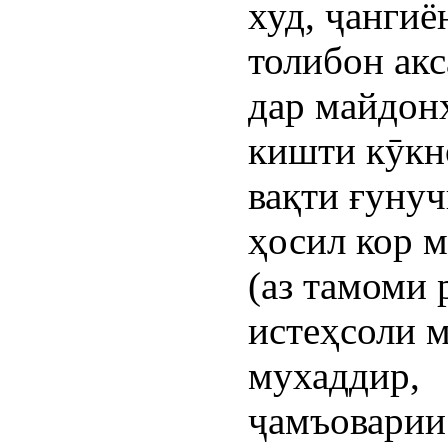
худ, ҷангиё
толибон акс
дар майдон
кишти кӯкн
вақти ғуну
ҳосил кор 
(аз тамоми 
истеҳсоли 
мухаддир,
ҷамъовари