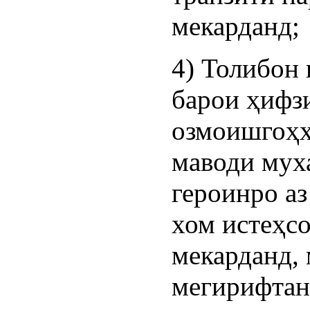
мекарданд;
4) Толибон
барои ҳифз
озмоишгоҳ
маводи мух
героинро а
хом истеҳс
мекарданд, 
мегирифтан