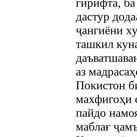
гирифта, ба
дастур дода
ҷангиёни х
ташкил кун
даъватшава
аз мадрасаҳ
Покистон б
махфигоҳи 
пайдо намо
маблағ ҷамъ