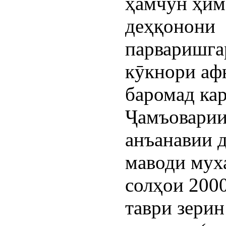
ҳамчун ҳим
деҳқонони
парваришга
кӯкнори а
баромад кар
Ҷамъовари
анъанавии 
маводи мух
солҳои 200
таври зерин