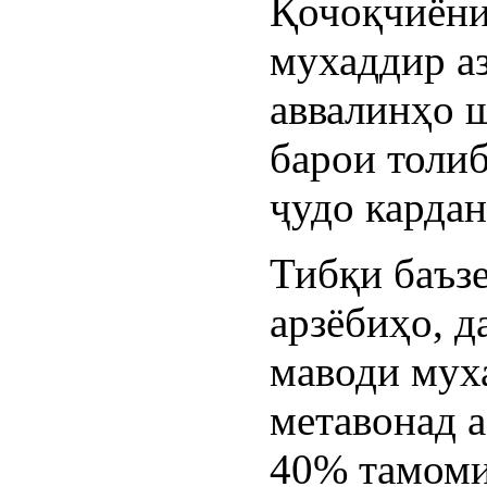
Қочоқчиёни
мухаддир а
аввалинҳо 
барои толи
ҷудо кардан
Тибқи баъз
арзёбиҳо, д
маводи мух
метавонад а
40% тамом