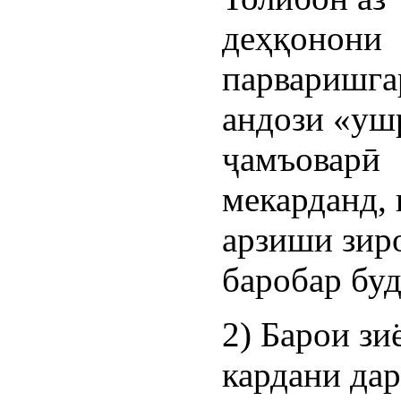
деҳқонони
парваришга
андози «уш
ҷамъоварӣ
мекарданд, 
арзиши зир
баробар буд
2) Барои зи
кардани да