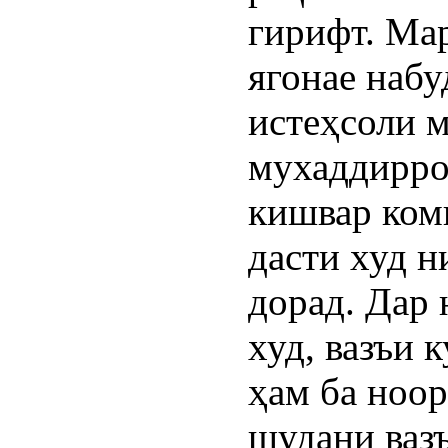
гирифт. Ма
ягонае набу
истеҳсоли 
мухаддирро
кишвар ком
дасти худ н
дорад. Дар 
худ, вазъи 
ҳам ба ноо
шудани вазъ