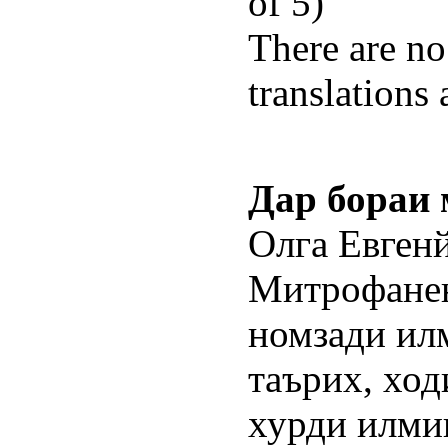
of 5)
There are no
translations 
Дар бораи
Олга Евген
Митрофанен
номзади ил
таърих, хо
хурди илми