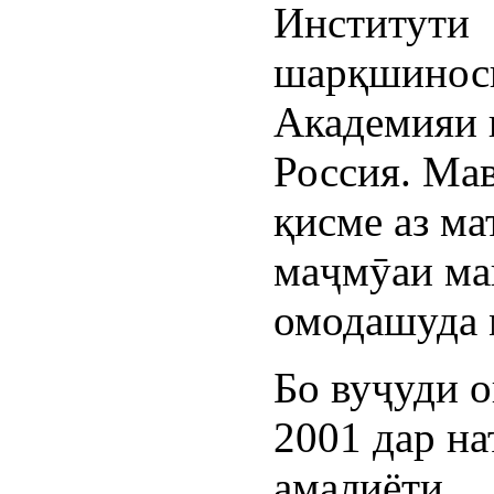
Институти
шарқшинос
Академияи
Россия. Ма
қисме аз ма
маҷмӯаи ма
омодашуда 
Бо вуҷуди о
2001 дар на
амалиёти