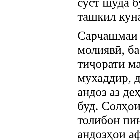
суст шуда б
ташкил кун
Сарчашмаи 
молиявӣ, ба
тиҷорати м
мухаддир, 
андоз аз де
буд. Солҳо
толибон пи
андозҳои а