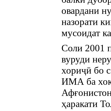
овардани ну
назорати к
мусоидат ка
Соли 2001 п
вуруди нер
хориҷӣ бо 
ИМА ба хо
Афғонистон
ҳаракати То