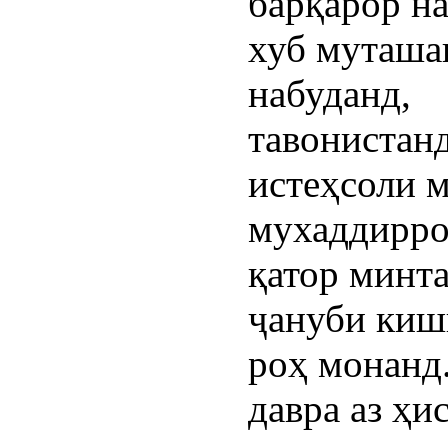
барқарор на
хуб муташа
набуданд,
тавонистанд
истеҳсоли 
мухаддирро
қатор минт
ҷануби киш
роҳ монанд
давра аз ҳи