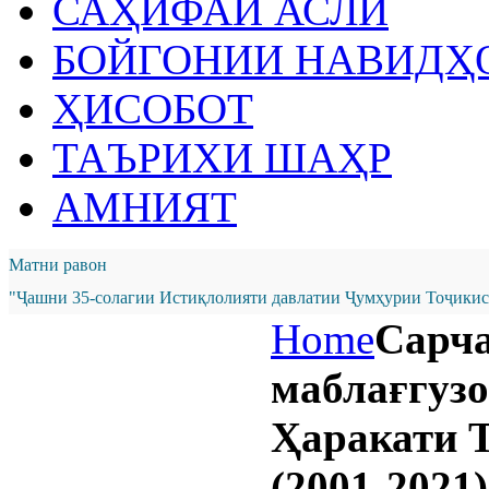
САҲИФАИ АСЛӢ
БОЙГОНИИ НАВИДҲ
ҲИСОБОТ
ТАЪРИХИ ШАҲР
АМНИЯТ
Матни равон
"Ҷашни 35-солагии Истиқлолияти давлатии Ҷумҳурии Тоҷикист
Home
Сарч
маблағгуз
Ҳаракати 
(2001-2021)