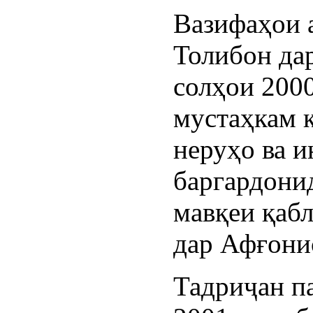
Вазифаҳои 
Толибон дар
солҳои 200
мустаҳкам 
неруҳо ва 
баргардони
мавқеи қаб
дар Афғони
Тадриҷан па