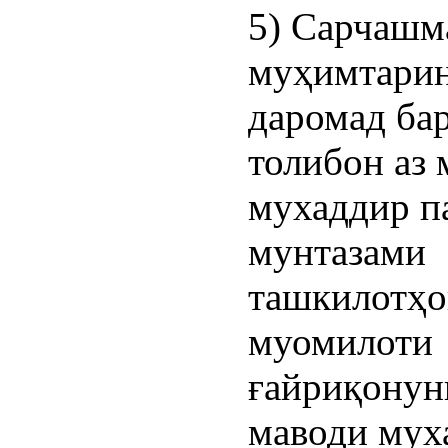
5) Сарчашм
муҳимтари
даромад ба
толибон аз 
мухаддир п
мунтазами
ташкилотҳо
муомилоти
ғайриқонун
маводи мух