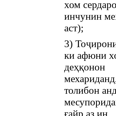
хом сердаро
инчунин ме
аст);
3) Тоҷирони
ки афюни х
деҳқонон
мехариданд,
толибон ан
месупорида
ғайр аз ин,