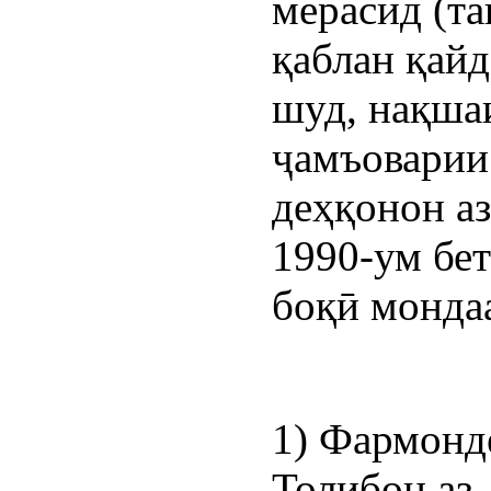
мерасид (та
қаблан қайд
шуд, нақша
ҷамъоварии 
деҳқонон аз
1990-ум бе
боқӣ мондаа
1) Фармонд
Толибон аз