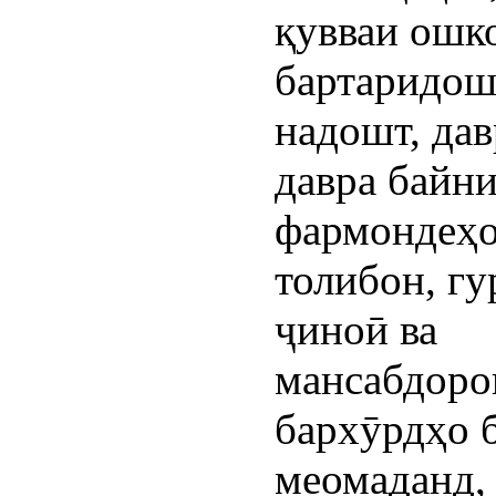
қувваи ошк
бартаридош
надошт, дав
давра байн
фармондеҳ
толибон, г
ҷиноӣ ва
мансабдоро
бархӯрдҳо 
меомаданд,