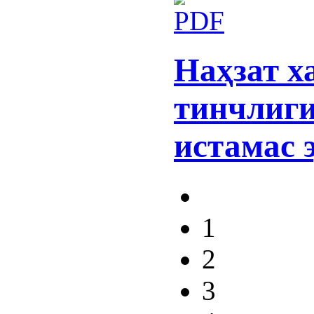
Наҳзат х
тинчлиг
истамас 
1
2
3