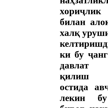
наҳзатлик
хориҷлик 
билан ало
халқ уруш
келтиришд
ки бу ҷан
давлат 
қилиш
остида ав
лекин б