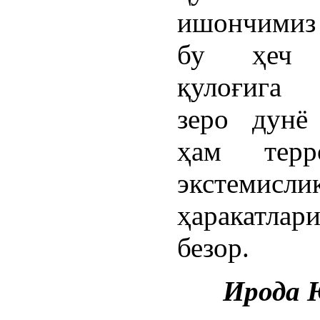
ишончимиз 
бу ҳеч 
қулоғига 
зеро дунё
ҳам терро
экстемисли
ҳаракатлар
безор.
Ирода 