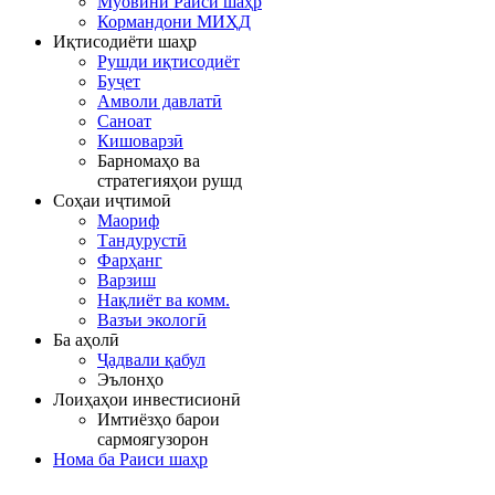
Муовини Раиси шаҳр
Кормандони МИҲД
Иқтисодиёти шаҳр
Рушди иқтисодиёт
Буҷет
Амволи давлатӣ
Саноат
Кишоварзӣ
Барномаҳо ва
стратегияҳои рушд
Соҳаи иҷтимоӣ
Маориф
Тандурустӣ
Фарҳанг
Варзиш
Нақлиёт ва комм.
Вазъи экологӣ
Ба аҳолӣ
Ҷадвали қабул
Эълонҳо
Лоиҳаҳои инвестисионӣ
Имтиёзҳо барои
сармоягузорон
Нома ба Раиси шаҳр