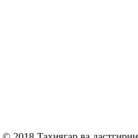
© 2018 Таҳиягар ва дастгири