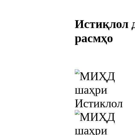
Истиқлол
расмҳо