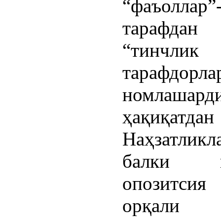
“фаъоллар
тарафдан 
“тинчлик
тарафдорл
номлашард
ҳақиқатдан
Наҳзатлик
балки ва
опозитсия
орқали 