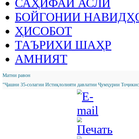
САҲИФАИ АСЛӢ
БОЙГОНИИ НАВИДҲ
ҲИСОБОТ
ТАЪРИХИ ШАҲР
АМНИЯТ
Матни равон
"Ҷашни 35-солагии Истиқлолияти давлатии Ҷумҳурии Тоҷикист