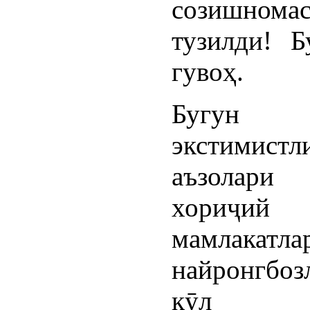
созишнома
тузилди! Б
гувоҳ.
Бугу
экстимис
аъзолар
хориҷий
мамлакатл
найронгбоз
қӯл у