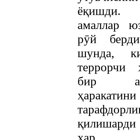
ёқишди.
амаллар ю
рӯй берди
шунда, к
террорчи 
бир аъз
ҳаракатини
тарафдорли
қилишарди 
ҳар қ