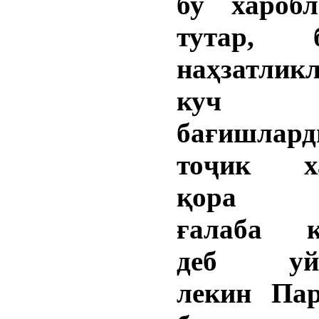
бу хароб
тутар, 
наҳзатлик
куч қ
бағишлар
тоҷик ха
қора к
ғалаба қ
деб уйл
лекин Пар