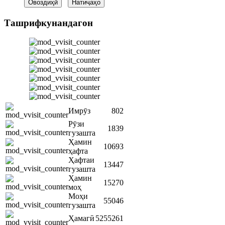
Ташрифкунандагон
Имрӯз
802
Рӯзи
1839
гузашта
Ҳамин
10693
ҳафта
Ҳафтаи
13447
гузашта
Ҳамин
15270
моҳ
Моҳи
55046
гузашта
Ҳамагӣ
5255261