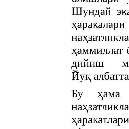
Шундай эк
ҳаракала
наҳзатликл
ҳаммиллат 
дийиш му
Йуқ албатта
Бу ҳама 
наҳзатликл
ҳаракатлар