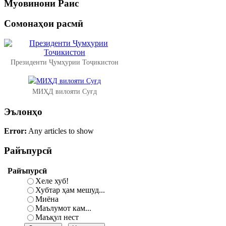
Муовинони
Раис
Сомонаҳои
расмӣ
Президенти Ҷумҳурии Тоҷикистон
МИҲД вилояти Суғд
Эълонҳо
Error:
Any articles to show
Райъпурсӣ
Райъпурсӣ
Хеле хуб!
Хубтар ҳам мешуд...
Миёна
Маълумот кам...
Маъқул нест