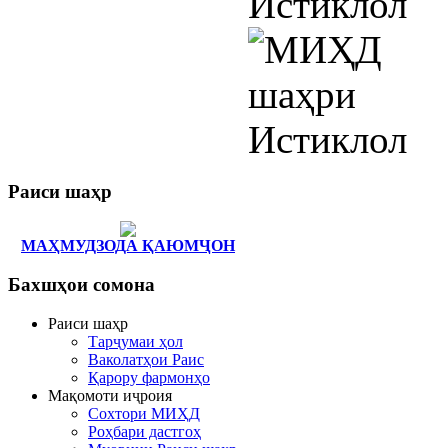
Раиси
шаҳр
МАҲМУДЗОДА ҚАЮМҶОН
Бахшҳои
сомона
Раиси шаҳр
Тарҷумаи ҳол
Ваколатҳои Раис
Қарору фармонҳо
Мақомоти иҷроия
Сохтори МИҲД
Роҳбари дастгоҳ