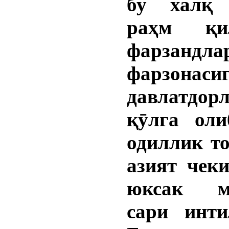
бу халқ 
раҳм қи
фарзандла
фарзонаси
давлатдор
қӯлга оли
одиллик т
азият чек
юксак ма
сари инти