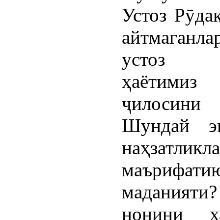
Устоз Рӯда
айтмаганла
устоз б
ҳаёти
ҷилосини 
Шундай э
наҳзатликл
маърифати
маданият
нонини х