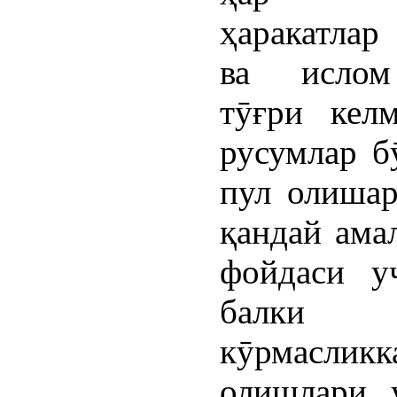
ҳаракатлар
ва ислом
тӯғри кел
русумлар б
пул олишар
қандай ама
фойдаси у
балки 
кӯрмасликк
олишлари 