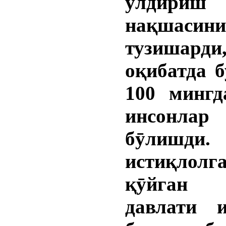
ӯлдириш
нақшасини
тузишарди
оқибатда 
100 мингд
инсонлар
бӯлишди
истиқлол
қӯйган
давлати и