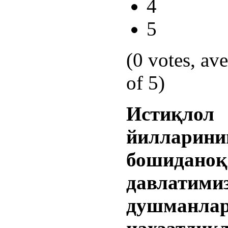
4
5
(0 votes, av
of 5)
Истиқлол
йилларини
бошиданоқ
давлатими
душманлар