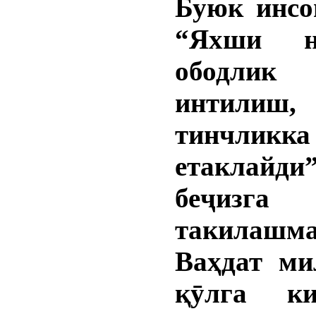
Буюк инсо
“Яхши н
ободли
интилиш
тинчликка
етаклай
беҷизга
такилашм
Ваҳдат ми
қӯлга ки