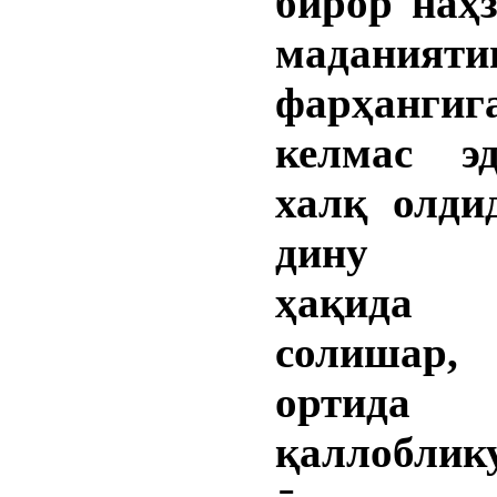
бирор наҳ
маданият
фарҳанги
келмас э
халқ олди
дину д
ҳақид
солишар
ортид
қаллобли