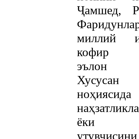
Ҷамшед, Р
Фаридунл
миллий и
кофир и
эълон қ
Хусуса
ноҳиясида
наҳзатлик
ёки м
утувчис