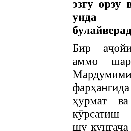
эзгу орзу 
унда му
булайверад
Бир аҷой
аммо шарм
Мардумими
фарҳангид
ҳурмат ва
кӯрсатиш 
шу кунгача