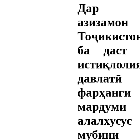
Дар к
азизамон
Тоҷикист
ба даст 
истиқлоли
давла
фарҳанг
мардуми 
алалхусус
мубини