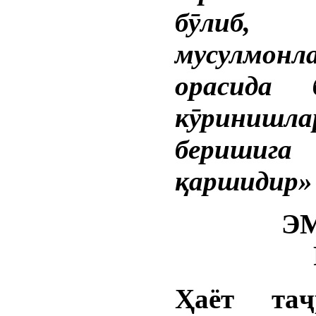
бӯлиб, 
мусулмонл
орасида 
кӯриниш
беришига
қаршидир»
Э
Ҳаёт таҷ