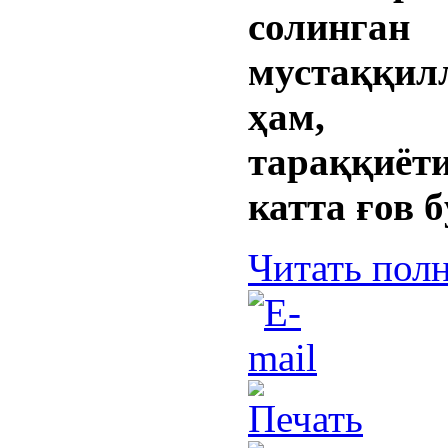
солинга
мустаққил
ҳам, 
тараққиё
катта ғов б
Читать пол