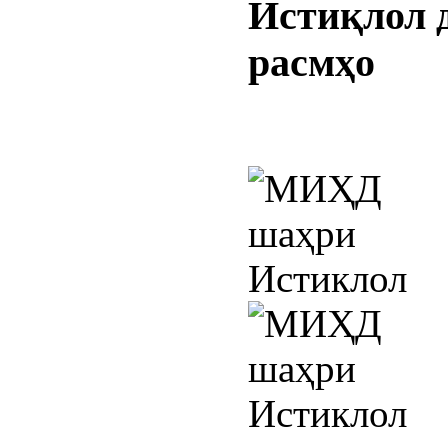
Истиқлол
расмҳо