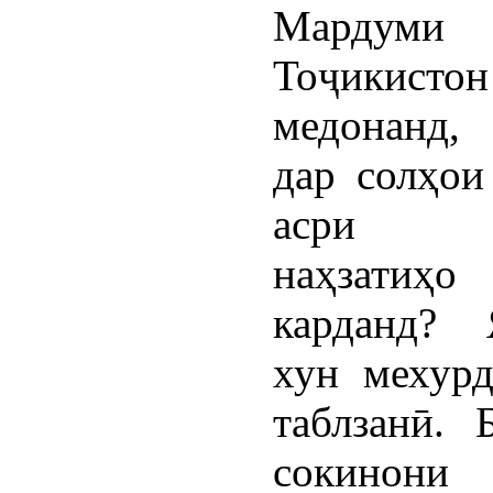
Мардуми
Тоҷикистон
медонанд,
дар солҳои
асри г
наҳзатиҳ
карданд?
хун мехур
таблзанӣ. 
сокинони