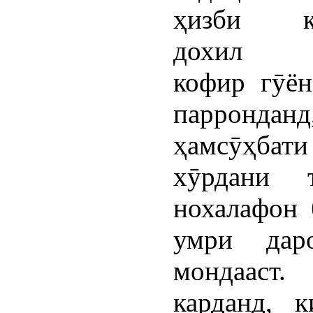
ҳизби ко
дохил ш
кофир гӯён
парронд
ҳамсӯҳбати
хӯрдани 
нохалафон 
умри дар
мондаас
карданд, 