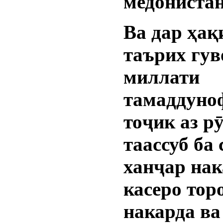
медонистан
Ва дар ҳақ
таърих гуво
миллати
тамаддуно
тоҷик аз р
таассуб ба 
ханҷар на
касеро тор
накарда ва