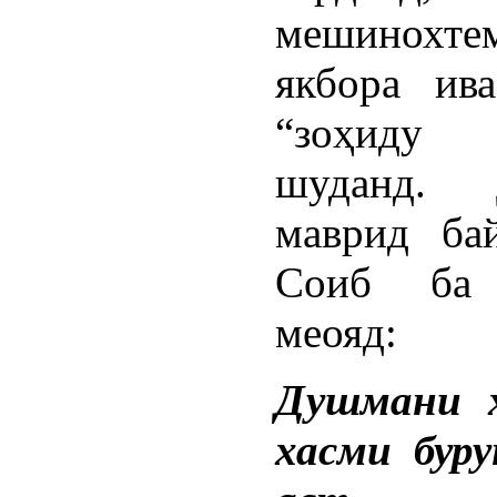
мешинохте
якбора ив
“зоҳиду
шуданд.
маврид ба
Соиб ба 
меояд:
Душмани х
хасми бур