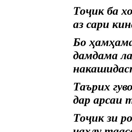
Тоҷик ба х
аз сари кин
Бо ҳамҳам
дамдама л
накашидас
Таърих гуво
дар арсаи 
Тоҷик зи р
ҷаҳлу таас