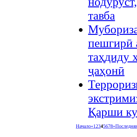
нодуруст,
тавба
Мубориза
пешгирӣ 
таҳдиду 
ҷаҳонӣ
Террориз
экстрими
Қарши к
Начало
«
1
2
3
4
5
6
7
8
»
Последня