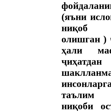
фойдалани
(яъни исл
ниқоб
олишган )
ҳали маф
ҷиҳатда
шаклланм
инсонларг
таълим
ниқоби ос