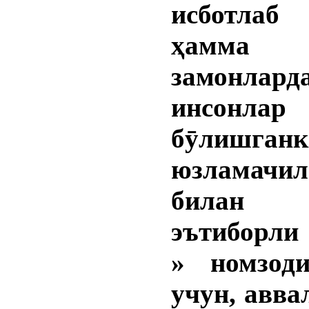
исботлаб 
ҳамма
замонлард
инсонлар
бӯлишган
юзламачи
билан
эътиборли
» номзод
учун, авва