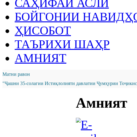
САҲИФАИ АСЛӢ
БОЙГОНИИ НАВИДҲ
ҲИСОБОТ
ТАЪРИХИ ШАҲР
АМНИЯТ
Матни равон
"Ҷашни 35-солагии Истиқлолияти давлатии Ҷумҳурии Тоҷикист
Амният