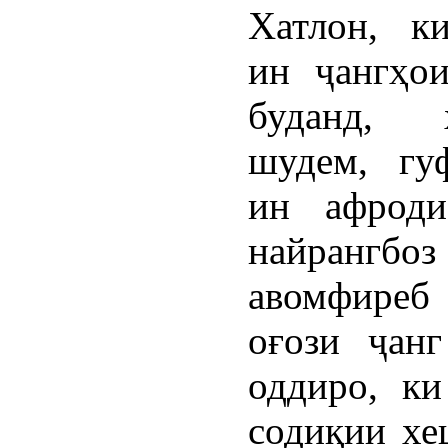
Хатлон, к
ин ҷангҳо
буданд, ҳ
шудем, гу
ин афроди
найранг
авомфире
оғози ҷан
оддиро, ки
содиқии хе