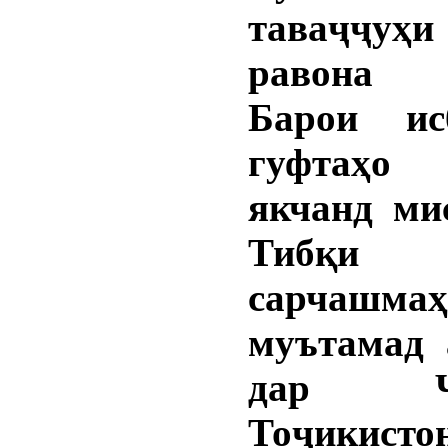
таваҷҷуҳ
равона ш
Барои ис
гуфтаҳо 
якчанд ми
Тибқи и
сарчашмаҳ
муътамад 
дар Ҷу
Тоҷикисто