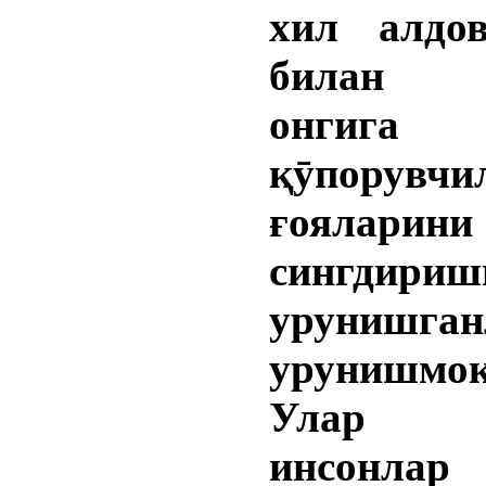
хил алдо
билан 
онгига
қӯпорувчи
ғояларини
сингдириш
урунишга
урунишмоқ
Улар т
инсонлар 