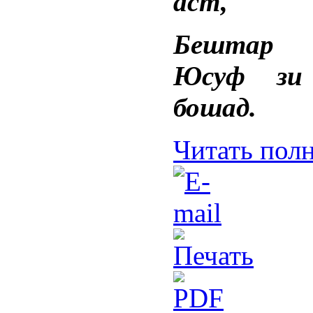
аст,
Бештар 
Юсуф зи 
бошад.
Читать пол