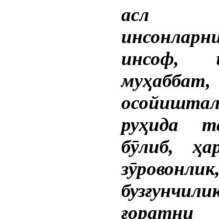
асл м
инсонлар
инсоф, ш
муҳаббат,
осойиштал
руҳида т
бӯлиб, ҳа
зӯровонлик
бузғунчили
ғоратни 