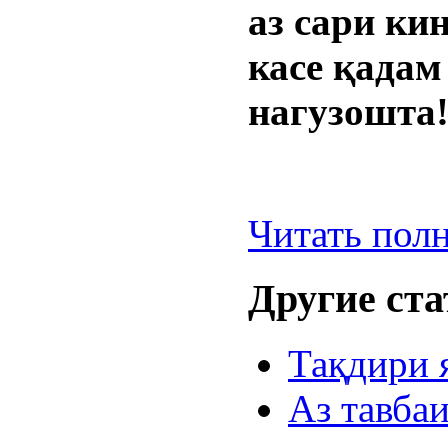
аз сари ки
касе қадам
нагузошта
Читать пол
Другие стат
Тақдири я
Аз тавба