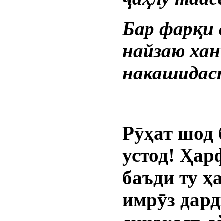
Бар фарқи 
найзаю хан
накашидас
Рӯҳат шод 
устод! Ҳар
баъди ту ҳ
имрӯз дар