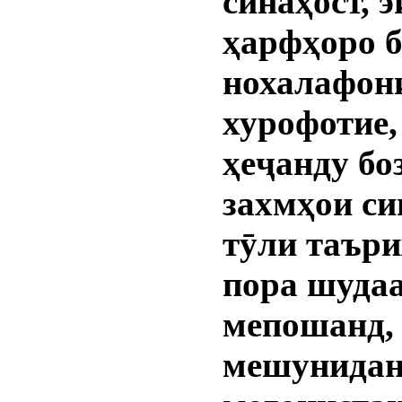
синаҳост, э
ҳарфҳоро б
нохалафон
хурофотие,
ҳеҷанду бо
захмҳои си
тӯли таъри
пора шуда
мепошанд,
мешунидан