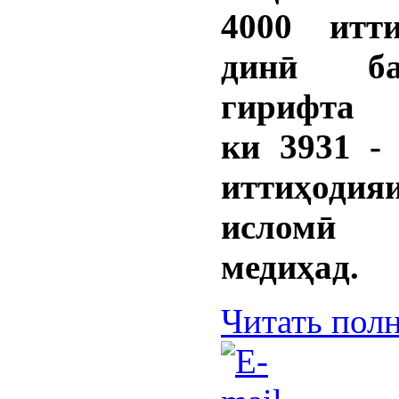
4000 итти
динӣ б
гирифта 
ки 3931 -
иттиҳоди
исломӣ 
медиҳад.
Читать пол