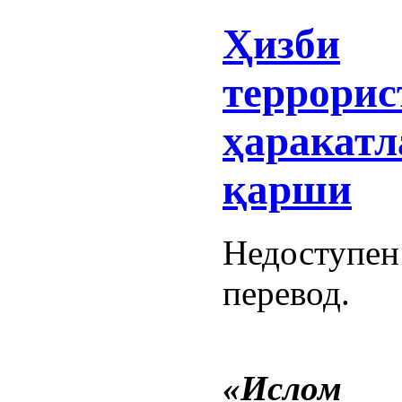
Ҳизби
террорис
ҳаракатл
қарши
Недоступен
перевод.
«Ислом д